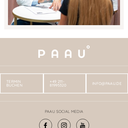
TERMIN
+49 211-
INFO@PAAU.DE
BUCHEN
81995320
PAAU SOCIAL MEDIA